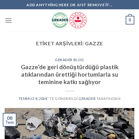
Skip
ADD ANYTHING HERE OR JUST REMOVE IT...
to
content
0
ETIKET ARŞIVLERI:
GAZZE
GEKADER BLOG
Gazze’de geri dönüştürdüğü plastik
atıklarından ürettiği hortumlarla su
teminine katkı sağlıyor
TEMMUZ 8, 2024
’' TE GÖNDERILDI
GEKADER
TARAFINDAN
08
Tem