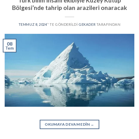
Türk bilim insanı ekibiyle Kuzey Kutup
Bölgesi’nde tahrip olan arazileri onaracak
TEMMUZ 8, 2024
’' TE GÖNDERILDI
GEKADER
TARAFINDAN
08
Tem
OKUMAYA DEVAM EDIN
→