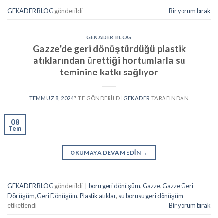
GEKADER BLOG
gönderildi
Bir yorum bırak
GEKADER BLOG
Gazze’de geri dönüştürdüğü plastik
atıklarından ürettiği hortumlarla su
teminine katkı sağlıyor
TEMMUZ 8, 2024
’' TE GÖNDERILDI
GEKADER
TARAFINDAN
08
Tem
OKUMAYA DEVAM EDIN
→
GEKADER BLOG
gönderildi
|
boru geri dönüşüm
,
Gazze
,
Gazze Geri
Dönüşüm
,
Geri Dönüşüm
,
Plastik atıklar
,
su borusu geri dönüşüm
etiketlendi
Bir yorum bırak