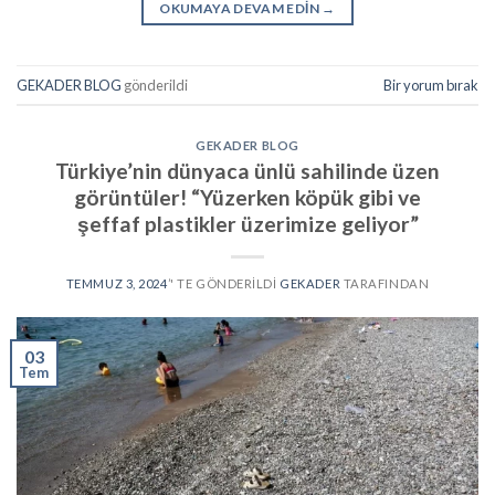
OKUMAYA DEVAM EDIN
→
GEKADER BLOG
gönderildi
Bir yorum bırak
GEKADER BLOG
Türkiye’nin dünyaca ünlü sahilinde üzen
görüntüler! “Yüzerken köpük gibi ve
şeffaf plastikler üzerimize geliyor”
TEMMUZ 3, 2024
’' TE GÖNDERILDI
GEKADER
TARAFINDAN
03
Tem