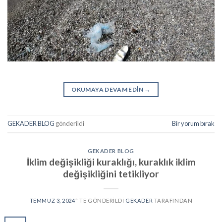
OKUMAYA DEVAM EDIN
→
GEKADER BLOG
gönderildi
Bir yorum bırak
GEKADER BLOG
İklim değişikliği kuraklığı, kuraklık iklim
değişikliğini tetikliyor
TEMMUZ 3, 2024
’' TE GÖNDERILDI
GEKADER
TARAFINDAN