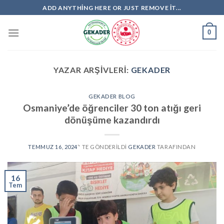
Skip
ADD ANYTHING HERE OR JUST REMOVE IT...
to
content
0
YAZAR ARŞIVLERI:
GEKADER
GEKADER BLOG
Osmaniye’de öğrenciler 30 ton atığı geri
dönüşüme kazandırdı
TEMMUZ 16, 2024
’' TE GÖNDERILDI
GEKADER
TARAFINDAN
16
Tem