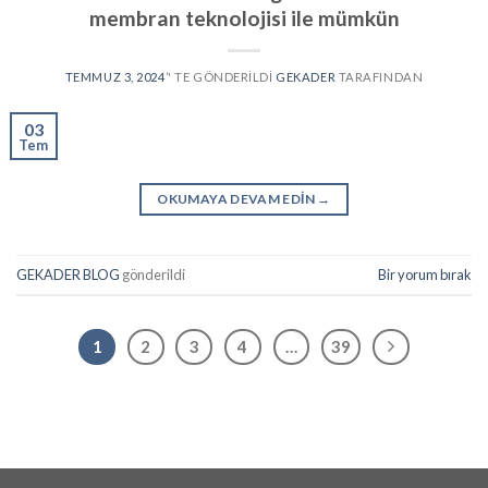
membran teknolojisi ile mümkün
TEMMUZ 3, 2024
’' TE GÖNDERILDI
GEKADER
TARAFINDAN
03
Tem
OKUMAYA DEVAM EDIN
→
GEKADER BLOG
gönderildi
Bir yorum bırak
1
2
3
4
…
39