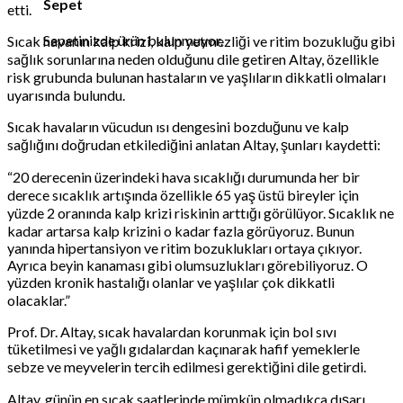
Sepet
etti.
Sepetinizde ürün bulunmuyor.
Sıcak havanın kalp krizi, kalp yetmezliği ve ritim bozukluğu gibi
sağlık sorunlarına neden olduğunu dile getiren Altay, özellikle
risk grubunda bulunan hastaların ve yaşlıların dikkatli olmaları
uyarısında bulundu.
Sıcak havaların vücudun ısı dengesini bozduğunu ve kalp
sağlığını doğrudan etkilediğini anlatan Altay, şunları kaydetti:
“20 derecenin üzerindeki hava sıcaklığı durumunda her bir
derece sıcaklık artışında özellikle 65 yaş üstü bireyler için
yüzde 2 oranında kalp krizi riskinin arttığı görülüyor. Sıcaklık ne
kadar artarsa kalp krizini o kadar fazla görüyoruz. Bunun
yanında hipertansiyon ve ritim bozuklukları ortaya çıkıyor.
Ayrıca beyin kanaması gibi olumsuzlukları görebiliyoruz. O
yüzden kronik hastalığı olanlar ve yaşlılar çok dikkatli
olacaklar.”
Prof. Dr. Altay, sıcak havalardan korunmak için bol sıvı
tüketilmesi ve yağlı gıdalardan kaçınarak hafif yemeklerle
sebze ve meyvelerin tercih edilmesi gerektiğini dile getirdi.
Altay, günün en sıcak saatlerinde mümkün olmadıkça dışarı