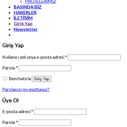
PROJELERİMİZ
BASINDA BİZ
HABERLER
İLETİŞİM
Giriş Yap
Newsletter
Giriş Yap
Kullanıcı adı veya e-posta adresi
*
Parola
*
Beni hatırla
Giriş Yap
Parolanızı mı unuttunuz?
Üye Ol
E-posta adresi
*
Parola
*