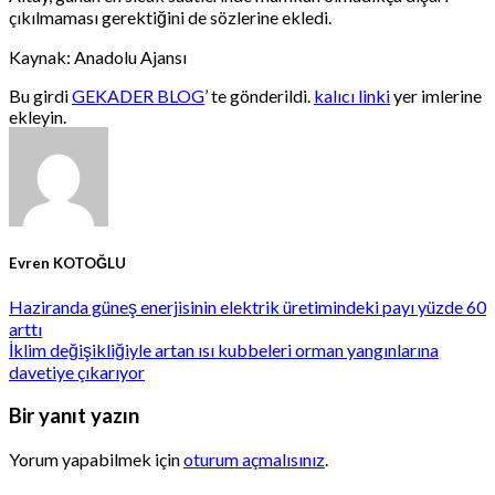
çıkılmaması gerektiğini de sözlerine ekledi.
Kaynak: Anadolu Ajansı
Bu girdi
GEKADER BLOG
’ te gönderildi.
kalıcı linki
yer imlerine
ekleyin.
Evren KOTOĞLU
Haziranda güneş enerjisinin elektrik üretimindeki payı yüzde 60
arttı
İklim değişikliğiyle artan ısı kubbeleri orman yangınlarına
davetiye çıkarıyor
Bir yanıt yazın
Yorum yapabilmek için
oturum açmalısınız
.