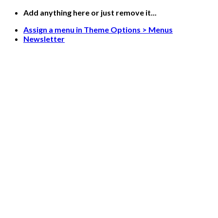
Skip
Add anything here or just remove it...
to
Assign a menu in Theme Options > Menus
content
Newsletter