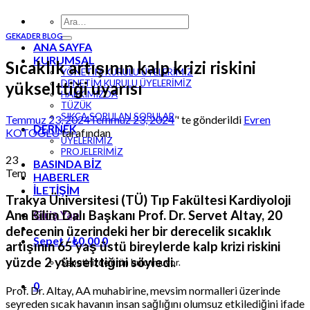
Ara:
GEKADER BLOG
ANA SAYFA
KURUMSAL
Sıcaklık artışının kalp krizi riskini
YÖNETİM KURULU ÜYELERİMİZ
DENETİM KURULU ÜYELERİMİZ
yükselttiği uyarısı
HAKKIMIZDA
TÜZÜK
SIKÇA SORULAN SORULAR
Temmuz 23, 2024
Temmuz 23, 2024
’' te gönderildi
Evren
DERNEK
KOTOĞLU
tarafından
ÜYELERİMİZ
PROJELERİMİZ
23
BASINDA BİZ
Tem
HABERLER
İLETİŞİM
Trakya Üniversitesi (TÜ) Tıp Fakültesi Kardiyoloji
Ana Bilim Dalı Başkanı Prof. Dr. Servet Altay, 20
Giriş Yap
derecenin üzerindeki her bir derecelik sıcaklık
Sepet /
₺
0,00
0
artışının 65 yaş üstü bireylerde kalp krizi riskini
yüzde 2 yükselttiğini söyledi.
Sepetinizde ürün bulunmuyor.
0
Prof. Dr. Altay, AA muhabirine, mevsim normalleri üzerinde
seyreden sıcak havanın insan sağlığını olumsuz etkilediğini ifade